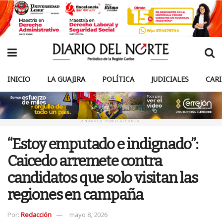
INICIO
LA GUAJIRA
POLÍTICA
JUDICIALES
CAR
ANUNCIO PUBLICITARIO
“Estoy emputado e indignado”:
Caicedo arremete contra
candidatos que solo visitan las
regiones en campaña
Por:
Redacción
mayo 8, 2026