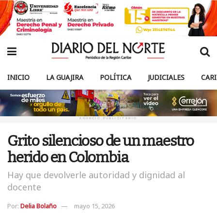
INICIO
LA GUAJIRA
POLÍTICA
JUDICIALES
CAR
ANUNCIO PUBLICITARIO
Grito silencioso de un maestro
herido en Colombia
Hay que devolverle autoridad y dignidad al
docente
Por:
Delia Bolaño
mayo 15, 2026