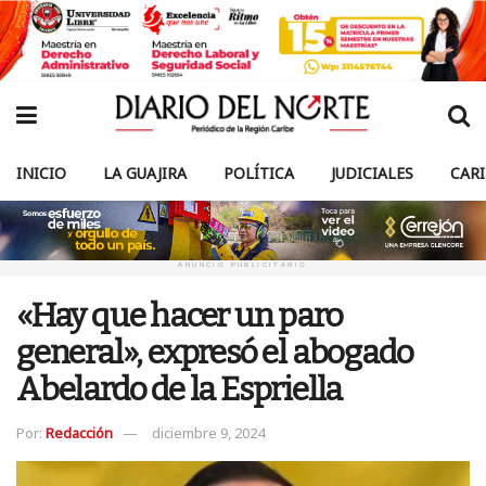
INICIO
LA GUAJIRA
POLÍTICA
JUDICIALES
CAR
ANUNCIO PUBLICITARIO
«Hay que hacer un paro
general», expresó el abogado
Abelardo de la Espriella
Por:
Redacción
diciembre 9, 2024