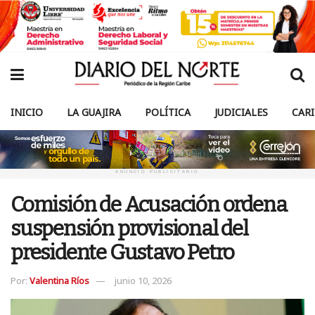
INICIO
LA GUAJIRA
POLÍTICA
JUDICIALES
CAR
ANUNCIO PUBLICITARIO
Comisión de Acusación ordena
suspensión provisional del
presidente Gustavo Petro
Por:
Valentina Ríos
junio 10, 2026