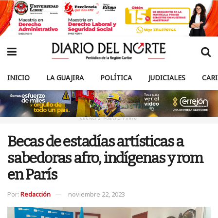
INICIO
LA GUAJIRA
POLÍTICA
JUDICIALES
CAR
ANUNCIO PUBLICITARIO
Becas de estadías artísticas a
sabedoras afro, indígenas y rom
en París
Por:
Redacción
noviembre 22, 2023