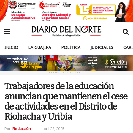
INICIO
LA GUAJIRA
POLÍTICA
JUDICIALES
CAR
ANUNCIO PUBLICITARIO
Trabajadores de la educación
anuncian que mantienen el cese
de actividades en el Distrito de
Riohacha y Uribia
Por:
Redacción
abril 28, 2025