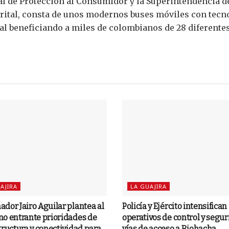
nal de Protección al Consumidor y la Superintendencia d
rital, consta de unos modernos buses móviles con tecno
nal beneficiando a miles de colombianos de 28 diferent
AJIRA
LA GUAJIRA
dor Jairo Aguilar plantea al
Policía y Ejército intensifican
o entrante prioridades de
operativos de control y segu
tructura y conectividad para
vías de acceso a Riohacha