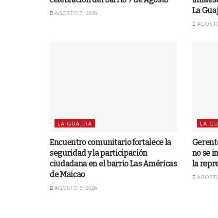
La Guaj
AGOSTO 7, 2026
AGOSTO 
LA GUAJIRA
LA GU
Encuentro comunitario fortalece la
Gerent
seguridad y la participación
no se i
ciudadana en el barrio Las Américas
la repr
de Maicao
AGOSTO 
AGOSTO 6, 2026