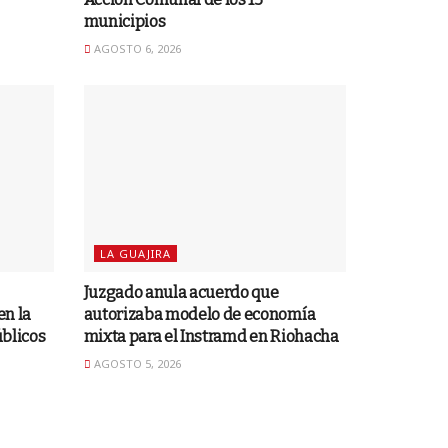
municipios
AGOSTO 6, 2026
LA GUAJIRA
Juzgado anula acuerdo que
en la
autorizaba modelo de economía
úblicos
mixta para el Instramd en Riohacha
AGOSTO 5, 2026