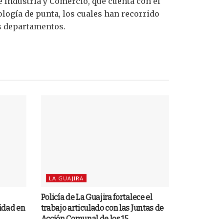
e Industria y Comercio, que cuenta con el
logía de punta, los cuales han recorrido
es departamentos.
LA GUAJIRA
Policía de La Guajira fortalece el
ridad en
trabajo articulado con las Juntas de
Acción Comunal de los 15