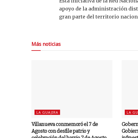
Esta iniciativa de la Red Nacio
apoyo de la administración dist
gran parte del territorio nacio
Más noticias
LA GUAJIRA
LA GU
Villanueva conmemoró el 7 de
Goberna
Agosto con desfile patrio y
Gobiern
celebración del barrio 7 de Agosto
infraes