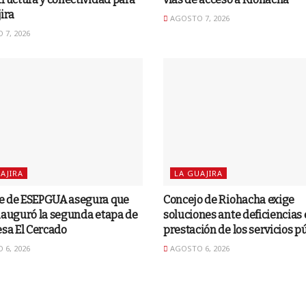
ira
AGOSTO 7, 2026
7, 2026
AJIRA
LA GUAJIRA
e de ESEPGUA asegura que
Concejo de Riohacha exige
nauguró la segunda etapa de
soluciones ante deficiencias 
esa El Cercado
prestación de los servicios p
6, 2026
AGOSTO 6, 2026