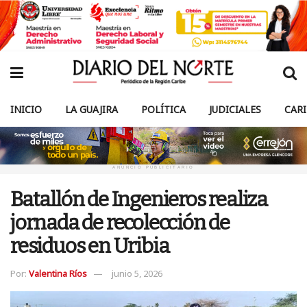
INICIO
LA GUAJIRA
POLÍTICA
JUDICIALES
CAR
ANUNCIO PUBLICITARIO
Batallón de Ingenieros realiza
jornada de recolección de
residuos en Uribia
Por:
Valentina Ríos
junio 5, 2026