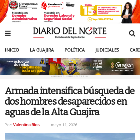
INICIO
LA GUAJIRA
POLÍTICA
JUDICIALES
CAR
ANUNCIO PUBLICITARIO
Armada intensifica búsqueda de
dos hombres desaparecidos en
aguas de la Alta Guajira
Por:
Valentina Ríos
mayo 11, 2026