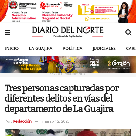
INICIO
LA GUAJIRA
POLÍTICA
JUDICIALES
CAR
ANUNCIO PUBLICITARIO
Tres personas capturadas por
diferentes delitos en vías del
departamento de La Guajira
Por:
Redacción
marzo 12, 2025