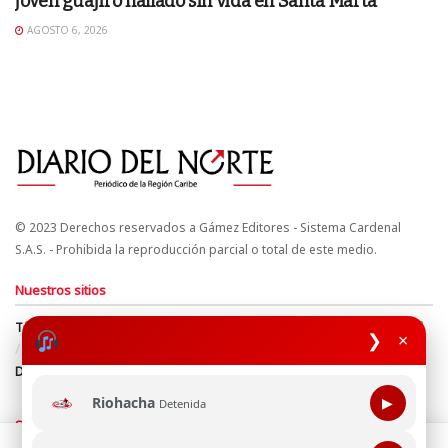
joven guajiro hallado sin vida en Santa Marta
AGOSTO 6, 2026
© 2023 Derechos reservados a Gámez Editores - Sistema Cardenal
S.A.S. - Prohibida la reproducción parcial o total de este medio.
Nuestros sitios
Términos y Condiciones
Derechos de Autor y Propiedad Intelectual
❯
×
Política de uso de cookies
Política de Tratamiento de Datos
Directrices Editoriales
Riohacha
▶
Detenida
Síguenos
Esta página web usa cookie para mejorar tu experiencia de