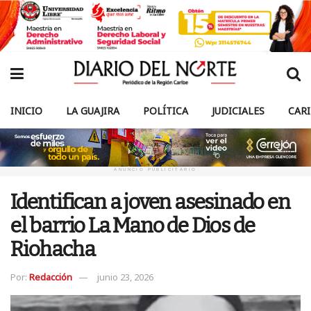
INICIO
LA GUAJIRA
POLÍTICA
JUDICIALES
CAR
ANUNCIO PUBLICITARIO
Identifican a joven asesinado en
el barrio La Mano de Dios de
Riohacha
Por:
Redacción
junio 23, 2026