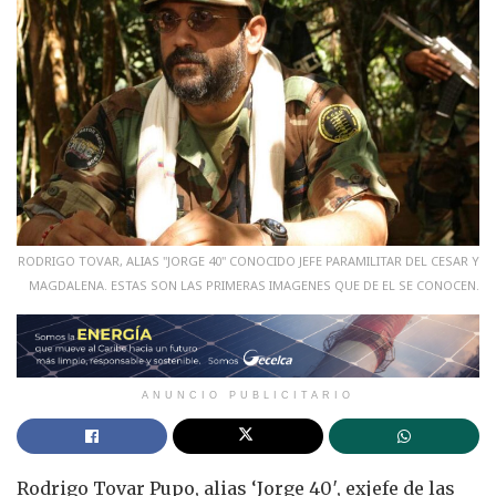
RODRIGO TOVAR, ALIAS "JORGE 40" CONOCIDO JEFE PARAMILITAR DEL CESAR Y
MAGDALENA. ESTAS SON LAS PRIMERAS IMAGENES QUE DE EL SE CONOCEN.
ANUNCIO PUBLICITARIO
Rodrigo Tovar Pupo, alias ‘Jorge 40′, exjefe de las