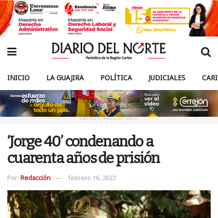
INICIO
LA GUAJIRA
POLÍTICA
JUDICIALES
CAR
ANUNCIO PUBLICITARIO
‘Jorge 40’ condenando a
cuarenta años de prisión
Por:
Redacción
febrero 16, 2022