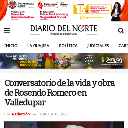
INICIO
LA GUAJIRA
POLÍTICA
JUDICIALES
CAR
ANUNCIO PUBLICITARIO
Conversatorio de la vida y obra
de Rosendo Romero en
Valledupar
Por:
Redacción
octubre 15, 2021