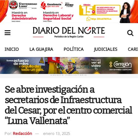
INICIO
LA GUAJIRA
POLÍTICA
JUDICIALES
CAR
ANUNCIO PUBLICITARIO
Se abre investigación a
secretarios de Infraestructura
del Cesar, por el centro comercial
“Luna Vallenata”
Por:
Redacción
enero 13, 2025