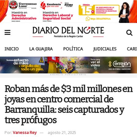
INICIO
LA GUAJIRA
POLÍTICA
JUDICIALES
CAR
ANUNCIO PUBLICITARIO
Roban más de $3 mil millones en
joyas en centro comercial de
Barranquilla: seis capturados y
tres prófugos
Por:
Vanessa Rey
agosto 21, 2025