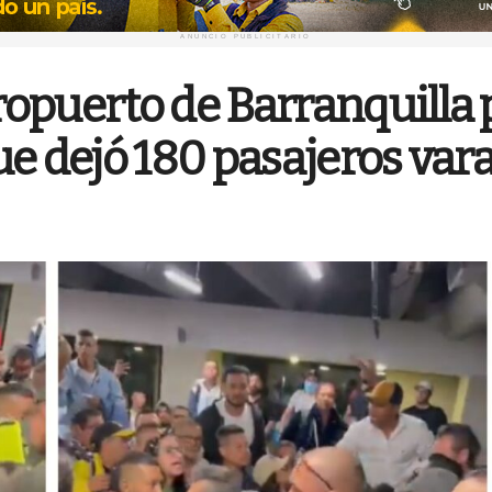
ANUNCIO PUBLICITARIO
opuerto de Barranquilla 
ue dejó 180 pasajeros var