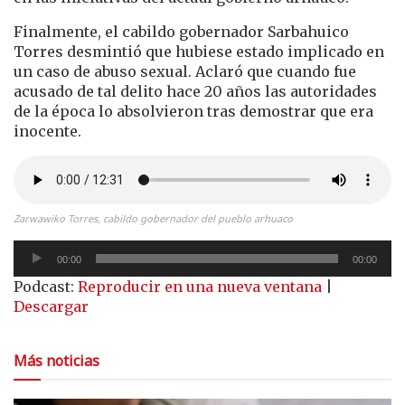
Finalmente, el cabildo gobernador Sarbahuico
Torres desmintió que hubiese estado implicado en
un caso de abuso sexual. Aclaró que cuando fue
acusado de tal delito hace 20 años las autoridades
de la época lo absolvieron tras demostrar que era
inocente.
Zarwawiko Torres, cabildo gobernador del pueblo arhuaco
Reproductor
00:00
00:00
de
Podcast:
Reproducir en una nueva ventana
|
audio
Descargar
Más noticias