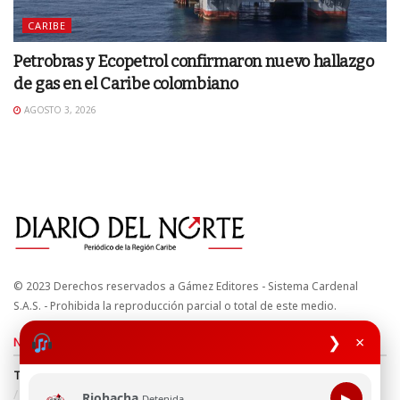
CARIBE
Petrobras y Ecopetrol confirmaron nuevo hallazgo
de gas en el Caribe colombiano
AGOSTO 3, 2026
© 2023 Derechos reservados a Gámez Editores - Sistema Cardenal
S.A.S. - Prohibida la reproducción parcial o total de este medio.
❯
×
Nuestros sitios
Términos y Condiciones
Derechos de Autor y Propiedad Intelectual
Política de uso de cookies
Política de Tratamiento de Datos
Riohacha
▶
Detenida