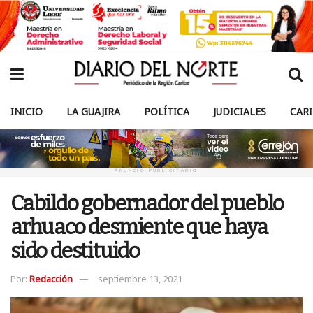
INICIO
LA GUAJIRA
POLÍTICA
JUDICIALES
CAR
ANUNCIO PUBLICITARIO
Cabildo gobernador del pueblo
arhuaco desmiente que haya
sido destituido
Por:
Redacción
septiembre 13, 2021