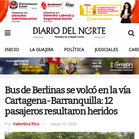
INICIO
LA GUAJIRA
POLÍTICA
JUDICIALES
CAR
ANUNCIO PUBLICITARIO
Bus de Berlinas se volcó en la vía
Cartagena-Barranquilla: 12
pasajeros resultaron heridos
Por:
Valentina Ríos
mayo 13, 2026