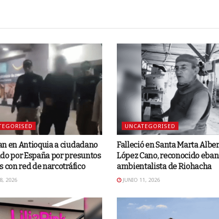
TEGORISED
UNCATEGORISED
an en Antioquia a ciudadano
Falleció en Santa Marta Albe
ido por España por presuntos
López Cano, reconocido ebani
s con red de narcotráfico
ambientalista de Riohacha
8, 2026
JUNIO 11, 2026