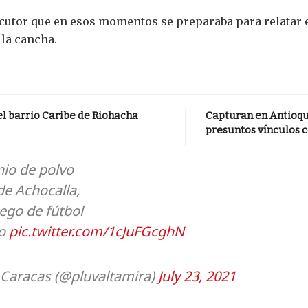
ocutor que en esos momentos se preparaba para relatar 
 la cancha.
el barrio Caribe de Riohacha
Capturan en Antioqu
presuntos vínculos c
io de polvo
 de Achocalla,
uego de fútbol
io
pic.twitter.com/1cJuFGcghN
 Caracas (@pluvaltamira)
July 23, 2021