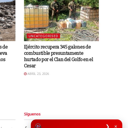
UNCATEGORISED
s de
Ejército recupera 345 galones de
ueva
combustible presuntamente
uos
hurtado por el Clan del Golfo en el
Cesar
ABRIL 23, 2026
Síguenos
❯
×