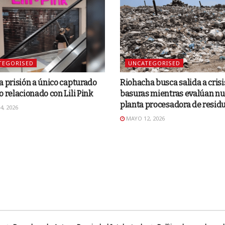
TEGORISED
UNCATEGORISED
a prisión a único capturado
Riohacha busca salida a crisi
o relacionado con Lili Pink
basuras mientras evalúan n
planta procesadora de resid
, 2026
MAYO 12, 2026