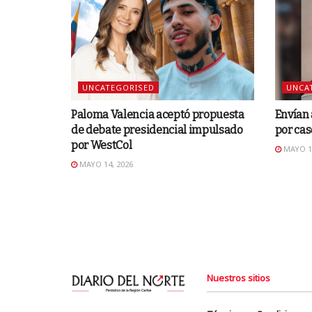
UNCATEGORISED
UNCA
Paloma Valencia aceptó propuesta
Envían 
de debate presidencial impulsado
por cas
por WestCol
MAYO 14
MAYO 14, 2026
Nuestros sitios