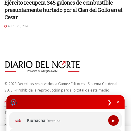
Ejército recupera 345 galones de combustible
presuntamente hurtado por el Clan del Golfo en el
Cesar
ABRIL 23, 2026
© 2023 Derechos reservados a Gámez Editores - Sistema Cardenal
S.A.S. - Prohibida la reproducción parcial o total de este medio.
❯
×
Nuestros sitios
Términos y Condiciones
Derechos de Autor y Propiedad Intelectual
Política de uso de cookies
Política de Tratamiento de Datos
Riohacha
▶
Detenida
Directrices Editoriales