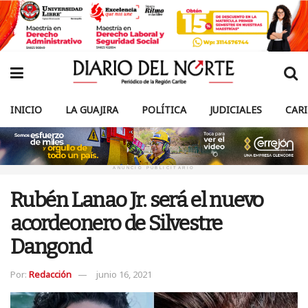
INICIO
LA GUAJIRA
POLÍTICA
JUDICIALES
CAR
ANUNCIO PUBLICITARIO
Rubén Lanao Jr. será el nuevo
acordeonero de Silvestre
Dangond
Por:
Redacción
junio 16, 2021