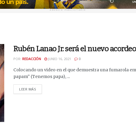
ANUNCIO PUBLICITARIO
Rubén Lanao Jr. será el nuevo acorde
POR:
REDACCIÓN
JUNIO 16, 2021
0
Colocando un video en el que demuestra una fumarola em
papam” (Tenemos papa), ...
DETAILS
LEER MÁS