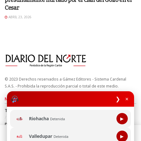
presuntamente hurtado por el Clan del Golfo en el
Cesar
ABRIL 23, 2026
© 2023 Derechos reservados a Gámez Editores - Sistema Cardenal
S.A.S. - Prohibida la reproducción parcial o total de este medio.
❯
×
Nuestros sitios
Términos y Condiciones
Derechos de Autor y Propiedad Intelectual
Política de uso de cookies
Política de Tratamiento de Datos
Riohacha
▶
Detenida
Directrices Editoriales
Esta página web usa cookie para mejorar tu experiencia de
Valledupar
▶
Detenida
navegación, al continuar aceptas nuestra política de uso de