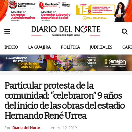
INICIO
LA GUAJIRA
POLÍTICA
JUDICIALES
CAR
ANUNCIO PUBLICITARIO
Particular protesta de la
comunidad: “celebraron” 9 años
del inicio de las obras del estadio
Hernando René Urrea
Por:
Diario del Norte
enero 12, 2019