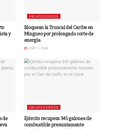
UNCATEGORISED
rto
Bloquean la Troncal del Caribe en
sta y
Mingueo por prolongado corte de
energía
JUNIO 1, 2026
UNCATEGORISED
s de
Ejército recupera 345 galones de
ueva
combustible presuntamente