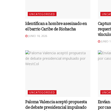
UNCATEGORISED
UNCA
Identifican a hombre asesinado en
Captur
el barrio Caribe de Riohacha
requer
vínculo
JUNIO 18, 2026
JUNIO 1
UNCATEGORISED
UNCA
Paloma Valencia aceptó propuesta
Envían 
de debate presidencial impulsado
por cas