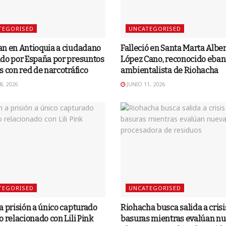
TEGORISED
UNCATEGORISED
an en Antioquia a ciudadano
Falleció en Santa Marta Albe
ido por España por presuntos
López Cano, reconocido ebani
s con red de narcotráfico
ambientalista de Riohacha
8, 2026
JUNIO 11, 2026
TEGORISED
UNCATEGORISED
a prisión a único capturado
Riohacha busca salida a crisi
o relacionado con Lili Pink
basuras mientras evalúan n