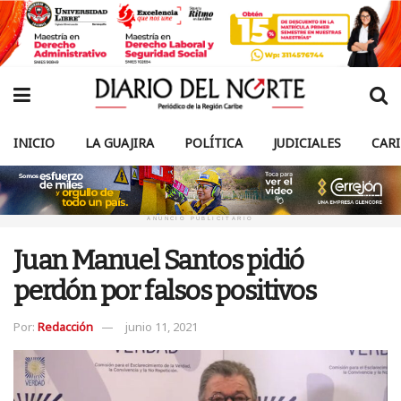
INICIO
LA GUAJIRA
POLÍTICA
JUDICIALES
CAR
ANUNCIO PUBLICITARIO
Juan Manuel Santos pidió
perdón por falsos positivos
Por:
Redacción
junio 11, 2021