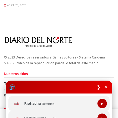
ABRIL 23, 2026
© 2023 Derechos reservados a Gámez Editores - Sistema Cardenal
S.A.S. - Prohibida la reproducción parcial o total de este medio.
Nuestros sitios
Términos y Condiciones
Derechos de Autor y Propiedad Intelectual
❯
×
Política de uso de cookies
Política de Tratamiento de Datos
Directrices Editoriales
Riohacha
▶
Detenida
Síguenos
Esta página web usa cookie para mejorar tu experiencia de