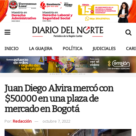
INICIO
LA GUAJIRA
POLÍTICA
JUDICIALES
CAR
ANUNCIO PUBLICITARIO
Juan Diego Alvira mercó con
$50.000 en una plaza de
mercado en Bogotá
Por:
Redacción
octubre 7, 2022