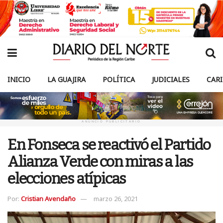
INICIO
LA GUAJIRA
POLÍTICA
JUDICIALES
CAR
ANUNCIO PUBLICITARIO
En Fonseca se reactivó el Partido
Alianza Verde con miras a las
elecciones atípicas
Por:
Cristian Avendaño
marzo 26, 2021