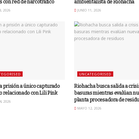
s con red de narcotráfico
ambientalista de Riohacha
, 2026
JUNIO 11, 2026
TEGORISED
UNCATEGORISED
a prisión a único capturado
Riohacha busca salida a crisi
o relacionado con Lili Pink
basuras mientras evalúan n
planta procesadora de resid
, 2026
MAYO 12, 2026