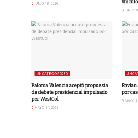
vínculo
JUNIO 18, 2026
JUNIO 18
UNCATEGORISED
UNCA
Paloma Valencia aceptó propuesta
Envían 
de debate presidencial impulsado
por cas
por WestCol
MAYO 14
MAYO 14, 2026