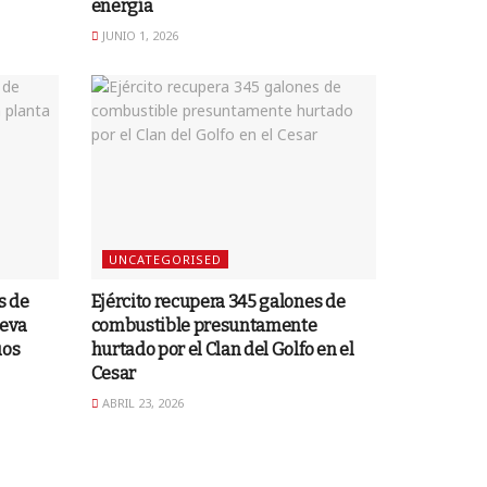
energía
JUNIO 1, 2026
UNCATEGORISED
s de
Ejército recupera 345 galones de
ueva
combustible presuntamente
uos
hurtado por el Clan del Golfo en el
Cesar
ABRIL 23, 2026