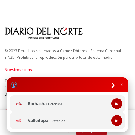
© 2023 Derechos reservados a Gámez Editores - Sistema Cardenal
S.A.S. - Prohibida la reproducción parcial o total de este medio.
Nuestros sitios
Términos y Condiciones
Derechos de Autor y Propiedad Intelectual
❯
×
Política de uso de cookies
Política de Tratamiento de Datos
Directrices Editoriales
Riohacha
▶
Detenida
Síguenos
Esta página web usa cookie para mejorar tu experiencia de
Valledupar
▶
Detenida
navegación, al continuar aceptas nuestra política de uso de
cookie.
Consultala aquí
¡Aceptar!