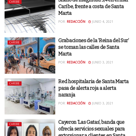
CARIBE
Caribe, frente a costa de Santa
Marta
POR:
REDACCIÓN
JUNIO 4, 2021
Grabaciones de la ‘Reina del Sur’
CARIBE
se toman las calles de Santa
Marta
POR:
REDACCIÓN
JUNIO 3, 2021
Red hospitalaria de Santa Marta
CARIBE
pasa de alerta roja a alerta
naranja
POR:
REDACCIÓN
JUNIO 3, 2021
Cayeron ‘Las Gatas’, banda que
CARIBE
ofrecía servicios sexuales para
extorsionar a clientes en Santa