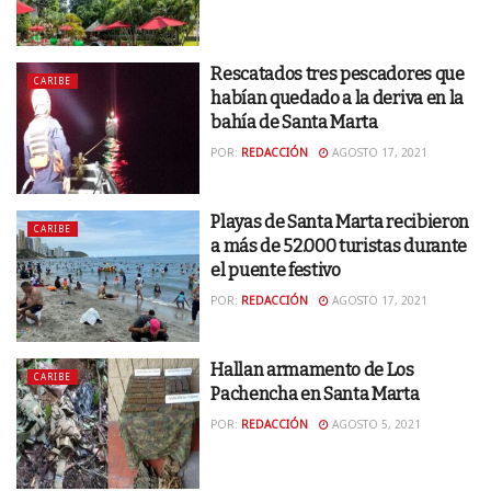
Rescatados tres pescadores que
CARIBE
habían quedado a la deriva en la
bahía de Santa Marta
POR:
REDACCIÓN
AGOSTO 17, 2021
Playas de Santa Marta recibieron
CARIBE
a más de 52.000 turistas durante
el puente festivo
POR:
REDACCIÓN
AGOSTO 17, 2021
Hallan armamento de Los
CARIBE
Pachencha en Santa Marta
POR:
REDACCIÓN
AGOSTO 5, 2021