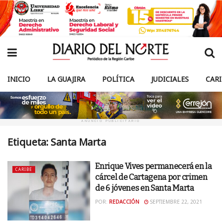
INICIO
LA GUAJIRA
POLÍTICA
JUDICIALES
CAR
ANUNCIO PUBLICITARIO
Etiqueta:
Santa Marta
Enrique Vives permanecerá en la
CARIBE
cárcel de Cartagena por crimen
de 6 jóvenes en Santa Marta
POR:
REDACCIÓN
SEPTIEMBRE 22, 2021