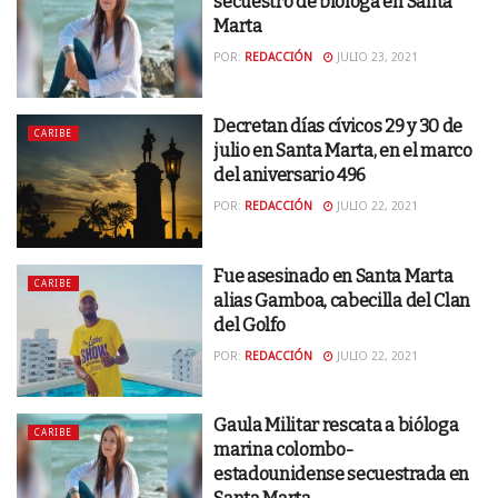
secuestro de bióloga en Santa
Marta
POR:
REDACCIÓN
JULIO 23, 2021
Decretan días cívicos 29 y 30 de
CARIBE
julio en Santa Marta, en el marco
del aniversario 496
POR:
REDACCIÓN
JULIO 22, 2021
Fue asesinado en Santa Marta
CARIBE
alias Gamboa, cabecilla del Clan
del Golfo
POR:
REDACCIÓN
JULIO 22, 2021
Gaula Militar rescata a bióloga
CARIBE
marina colombo-
estadounidense secuestrada en