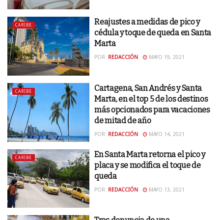
Reajustes a medidas de pico y
CARIBE
cédula y toque de queda en Santa
Marta
POR:
REDACCIÓN
MAYO 19, 2021
Cartagena, San Andrés y Santa
CARIBE
Marta, en el top 5 de los destinos
más opcionados para vacaciones
de mitad de año
POR:
REDACCIÓN
MAYO 14, 2021
En Santa Marta retorna el pico y
CARIBE
placa y se modifica el toque de
queda
POR:
REDACCIÓN
MAYO 13, 2021