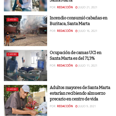
Santa Marta
POR:
REDACCIÓN
JULIO 21, 2021
Incendio consumió cabañas en
CARIBE
Buritaca, Santa Marta
POR:
REDACCIÓN
JULIO 16, 2021
Ocupación de camas UCI en
CARIBE
Santa Marta es del 71,3%
POR:
REDACCIÓN
JULIO 11, 2021
Adultos mayores de Santa Marta
CARIBE
estarían recibiendo almuerzo
precario en centro de vida
POR:
REDACCIÓN
JULIO 9, 2021