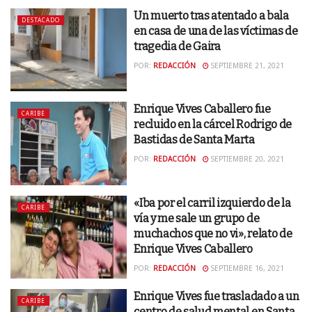
Un muerto tras atentado a bala
DESTACADO
en casa de una de las víctimas de
tragedia de Gaira
POR:
REDACCIÓN
SEPTIEMBRE 21, 2021
Enrique Vives Caballero fue
CARIBE
recluido en la cárcel Rodrigo de
Bastidas de Santa Marta
POR:
REDACCIÓN
SEPTIEMBRE 20, 2021
«Iba por el carril izquierdo de la
CARIBE
vía y me sale un grupo de
muchachos que no vi», relato de
Enrique Vives Caballero
POR:
REDACCIÓN
SEPTIEMBRE 16, 2021
Enrique Vives fue trasladado a un
CARIBE
centro de salud mental en Santa