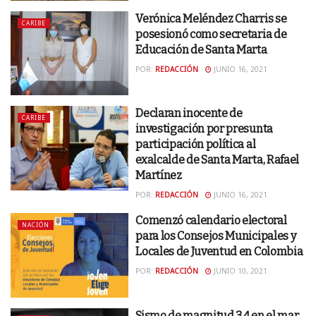
Verónica Meléndez Charris se
CARIBE
posesionó como secretaria de
Educación de Santa Marta
POR:
REDACCIÓN
JUNIO 16, 2021
Declaran inocente de
CARIBE
investigación por presunta
participación política al
exalcalde de Santa Marta, Rafael
Martínez
POR:
REDACCIÓN
JUNIO 16, 2021
Comenzó calendario electoral
NACIÓN
para los Consejos Municipales y
Locales de Juventud en Colombia
POR:
REDACCIÓN
JUNIO 10, 2021
Sismo de magnitud 3,4 en el mar