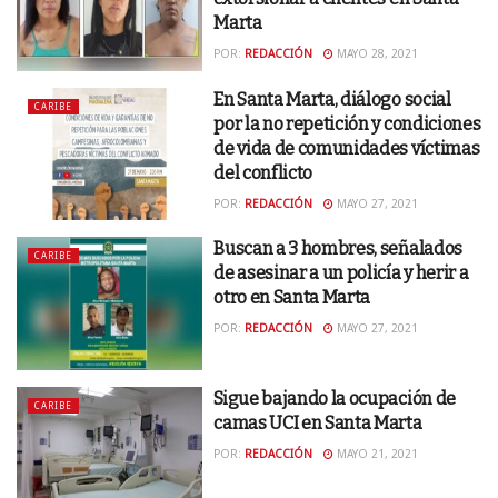
Marta
POR:
REDACCIÓN
MAYO 28, 2021
En Santa Marta, diálogo social
CARIBE
por la no repetición y condiciones
de vida de comunidades víctimas
del conflicto
POR:
REDACCIÓN
MAYO 27, 2021
Buscan a 3 hombres, señalados
CARIBE
de asesinar a un policía y herir a
otro en Santa Marta
POR:
REDACCIÓN
MAYO 27, 2021
Sigue bajando la ocupación de
CARIBE
camas UCI en Santa Marta
POR:
REDACCIÓN
MAYO 21, 2021