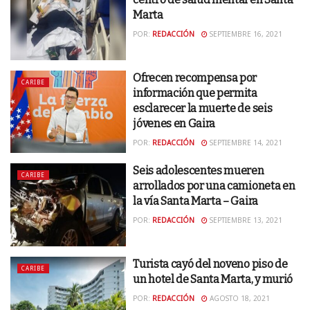
Marta
POR:
REDACCIÓN
SEPTIEMBRE 16, 2021
Ofrecen recompensa por
CARIBE
información que permita
esclarecer la muerte de seis
jóvenes en Gaira
POR:
REDACCIÓN
SEPTIEMBRE 14, 2021
Seis adolescentes mueren
CARIBE
arrollados por una camioneta en
la vía Santa Marta – Gaira
POR:
REDACCIÓN
SEPTIEMBRE 13, 2021
Turista cayó del noveno piso de
CARIBE
un hotel de Santa Marta, y murió
POR:
REDACCIÓN
AGOSTO 18, 2021