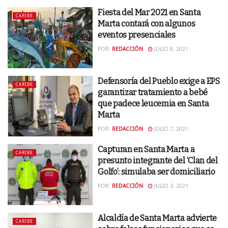
Fiesta del Mar 2021 en Santa
CARIBE
Marta contará con algunos
eventos presenciales
POR:
REDACCIÓN
JULIO 8, 2021
Defensoría del Pueblo exige a EPS
CARIBE
garantizar tratamiento a bebé
que padece leucemia en Santa
Marta
POR:
REDACCIÓN
JULIO 7, 2021
Capturan en Santa Marta a
CARIBE
presunto integrante del ‘Clan del
Golfo’: simulaba ser domiciliario
POR:
REDACCIÓN
JULIO 3, 2021
Alcaldía de Santa Marta advierte
CARIBE