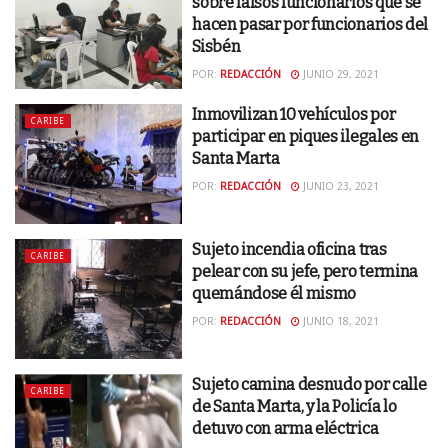
sobre falsos funcionarios que se
hacen pasar por funcionarios del
Sisbén
POR:
REDACCIÓN
JUNIO 29, 2021
Inmovilizan 10 vehículos por
CARIBE
participar en piques ilegales en
Santa Marta
POR:
REDACCIÓN
JUNIO 23, 2021
Sujeto incendia oficina tras
CARIBE
pelear con su jefe, pero termina
quemándose él mismo
POR:
REDACCIÓN
JUNIO 18, 2021
Sujeto camina desnudo por calle
CARIBE
de Santa Marta, y la Policía lo
detuvo con arma eléctrica