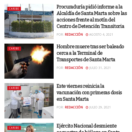
Procuraduría pidió informe a la
CARIBE
Alcaldía de Santa Marta sobre las
acciones frente al motín del
Centro de Detención Transitoria
POR:
REDACCIÓN
AGOSTO 4, 2021
Hombre muere tras ser baleado
CARIBE
cerca a la Terminal de
Transportes de Santa Marta
POR:
REDACCIÓN
JULIO 31, 2021
Este viernes reinicia la
CARIBE
vacunación con primeras dosis
en Santa Marta
POR:
REDACCIÓN
JULIO 29, 2021
Ejército Nacional desmiente
CARIBE