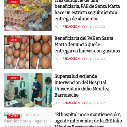
Tras denuncia de una
CARIBE
beneficiaria, PAE de Santa Marta
hace un estricto seguimiento a
entrega de alimentos
POR:
REDACCIÓN
MAYO 12, 2021
Beneficiaria del PAE en Santa
CARIBE
Marta denunció que le
entregaron huevos con gusanos
POR:
REDACCIÓN
MAYO 11, 2021
Supersalud extiende
CARIBE
intervención del Hospital
Universitario Julio Méndez
Barreneche
POR:
REDACCIÓN
MAYO 11, 2021
“El hospital no se mantiene solo”,
CARIBE
agente interventor de la ESE Julio