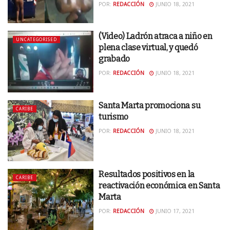
POR:
REDACCIÓN
JUNIO 18, 2021
(Video) Ladrón atraca a niño en
UNCATEGORISED
plena clase virtual, y quedó
grabado
POR:
REDACCIÓN
JUNIO 18, 2021
Santa Marta promociona su
CARIBE
turismo
POR:
REDACCIÓN
JUNIO 18, 2021
Resultados positivos en la
CARIBE
reactivación económica en Santa
Marta
POR:
REDACCIÓN
JUNIO 17, 2021