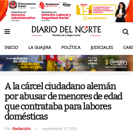
INICIO
LA GUAJIRA
POLÍTICA
JUDICIALES
CAR
ANUNCIO PUBLICITARIO
A la cárcel ciudadano alemán
por abusar de menores de edad
que contrataba para labores
domésticas
Por:
Redacción
septiembre 27, 2021