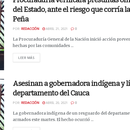
Procuraduría verificará presuntas om
del Estado, ante el riesgo que corría
Peña
POR:
REDACCIÓN
ABRIL 21, 2021
0
La Procuraduría General de la Nación inició acción prevent
hechas por las comunidades ...
DETAILS
LEER MÁS
Asesinan a gobernadora indígena y l
departamento del Cauca
POR:
REDACCIÓN
ABRIL 20, 2021
0
La gobernadora indígena de un resguardo del departamen
armados este martes. El hecho ocurrió ...