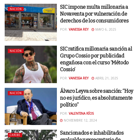
SIC impone multa millonaria a
NACIÓN
Novaventa por vulneración de
derechos de los consumidores
POR:
VANESSA REY
MAYO 6, 2025
SIC ratifica millonaria sanción al
NACIÓN
Grupo Cossio por publicidad
engañosa con el curso ‘Método
Cossio’
POR:
VANESSA REY
ABRIL 21, 2025
Álvaro Leyva sobre sanción: “Hoy
NACIÓN
no es jurídico, es absolutamente
político”
POR:
VALENTINA RÍOS
NOVIEMBRE 12, 2024
Sancionados e inhabilitados
CARIBE
exalcalde y exsecretario de