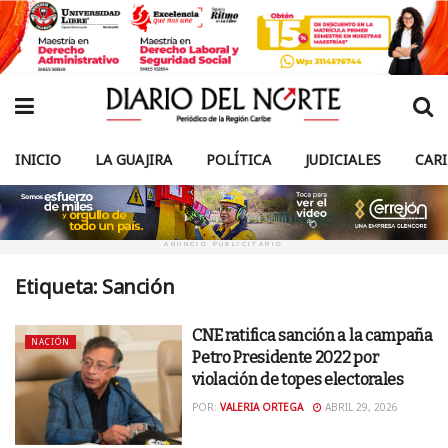
INICIO
LA GUAJIRA
POLÍTICA
JUDICIALES
CAR
ANUNCIO PUBLICITARIO
Etiqueta:
Sanción
CNE ratifica sanción a la campaña
NACIÓN
Petro Presidente 2022 por
violación de topes electorales
POR:
VALERIA ORTEGA
ABRIL 29, 2026