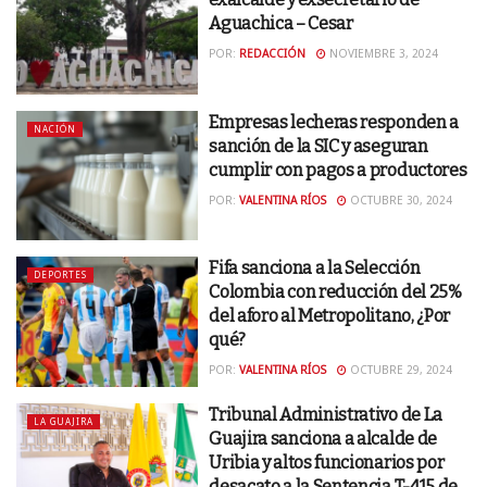
Aguachica – Cesar
POR:
REDACCIÓN
NOVIEMBRE 3, 2024
Empresas lecheras responden a
NACIÓN
sanción de la SIC y aseguran
cumplir con pagos a productores
POR:
VALENTINA RÍOS
OCTUBRE 30, 2024
Fifa sanciona a la Selección
DEPORTES
Colombia con reducción del 25%
del aforo al Metropolitano, ¿Por
qué?
POR:
VALENTINA RÍOS
OCTUBRE 29, 2024
Tribunal Administrativo de La
LA GUAJIRA
Guajira sanciona a alcalde de
Uribia y altos funcionarios por
desacato a la Sentencia T-415 de