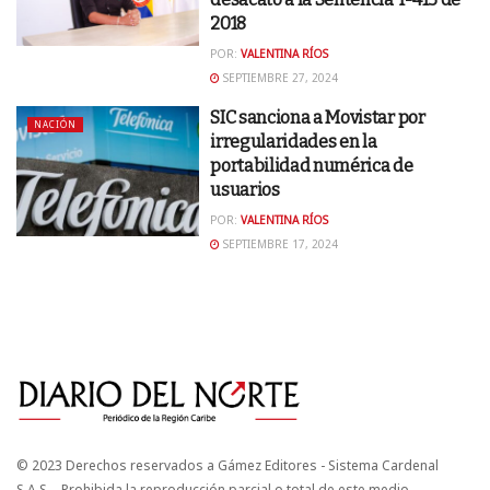
2018
POR:
VALENTINA RÍOS
SEPTIEMBRE 27, 2024
SIC sanciona a Movistar por
NACIÓN
irregularidades en la
portabilidad numérica de
usuarios
POR:
VALENTINA RÍOS
SEPTIEMBRE 17, 2024
© 2023 Derechos reservados a Gámez Editores - Sistema Cardenal
S.A.S. - Prohibida la reproducción parcial o total de este medio.