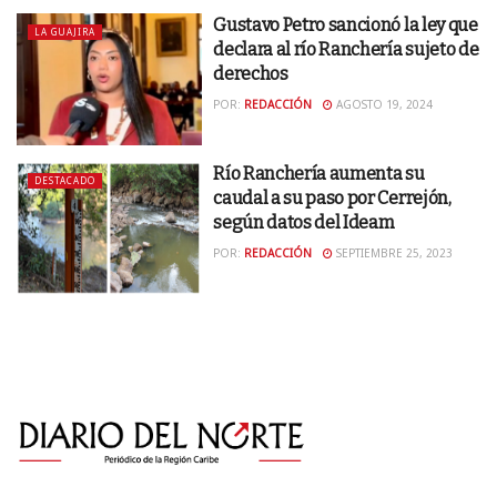
Gustavo Petro sancionó la ley que
LA GUAJIRA
declara al río Ranchería sujeto de
derechos
POR:
REDACCIÓN
AGOSTO 19, 2024
Río Ranchería aumenta su
DESTACADO
caudal a su paso por Cerrejón,
según datos del Ideam
POR:
REDACCIÓN
SEPTIEMBRE 25, 2023