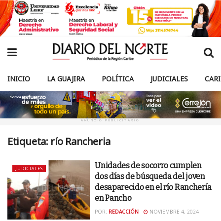
INICIO
LA GUAJIRA
POLÍTICA
JUDICIALES
CAR
ANUNCIO PUBLICITARIO
Etiqueta:
río Rancheria
Unidades de socorro cumplen
JUDICIALES
dos días de búsqueda del joven
desaparecido en el río Ranchería
en Pancho
POR:
REDACCIÓN
NOVIEMBRE 4, 2024