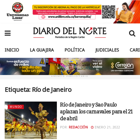
INICIO
LA GUAJIRA
POLÍTICA
JUDICIALES
CAR
ANUNCIO PUBLICITARIO
Etiqueta:
Río de Janeiro
Río de Janeiro y Sao Paulo
MUNDO
aplazan los carnavales para el 21
de abril
POR:
REDACCIÓN
ENERO 21, 2022