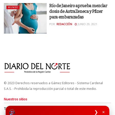
Río de Janeiro aprueba mezclar
MUNDO
dosis de AstraZeneca y Pfizer
para embarazadas
POR:
REDACCIÓN
JUNIO 29, 2021
© 2023 Derechos reservados a Gámez Editores - Sistema Cardenal
S.A.S. - Prohibida la reproducción parcial o total de este medio.
Nuestros sitios
Términos y Condiciones
Derechos de Autor y Propiedad Intelectual
❯
×
Política de uso de cookies
Política de Tratamiento de Datos