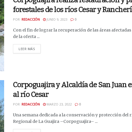
Corpoguajira realiza restauración y 
forestales de los ríos Cesar y Rancher
POR:
REDACCIÓN
JUNIO 9, 2023
0
Con el fin de lograr la recuperación de las áreas afectada
de la oferta ...
DETAILS
LEER MÁS
Corpoguajira y Alcaldía de San Juan
al río Cesar
POR:
REDACCIÓN
MARZO 23, 2022
0
Una semana dedicada a la conservación y protección del 
Regional de La Guajira –Corpoguajira– ...