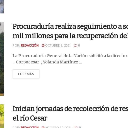
Procuraduría realiza seguimiento a so
mil millones para la recuperación del
POR:
REDACCIÓN
OCTUBRE 8, 2021
0
La Procuraduría General de la Nación solicitó a la direct
–Corpocesar–, Yolanda Martínez ...
DETAILS
LEER MÁS
Inician jornadas de recolección de re
el río Cesar
POR:
REDACCIÓN
AGOSTO 10, 2021
0