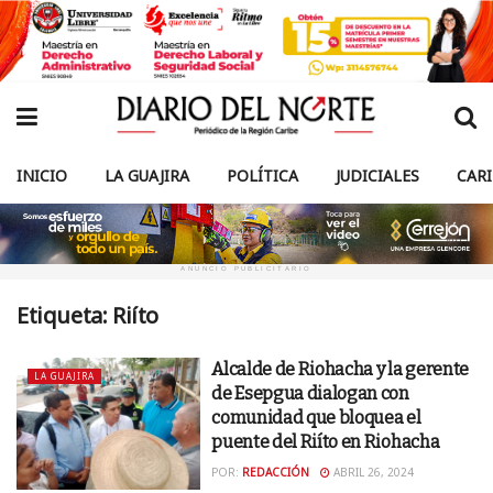
INICIO
LA GUAJIRA
POLÍTICA
JUDICIALES
CAR
ANUNCIO PUBLICITARIO
Etiqueta:
Riíto
Alcalde de Riohacha y la gerente
LA GUAJIRA
de Esepgua dialogan con
comunidad que bloquea el
puente del Riíto en Riohacha
POR:
REDACCIÓN
ABRIL 26, 2024