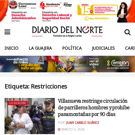
INICIO
LA GUAJIRA
POLÍTICA
JUDICIALES
CAR
ANUNCIO PUBLICITARIO
Etiqueta:
Restricciones
Villanueva restringe circulación
LA GUAJIRA
de parrilleros hombres y prohíbe
pasamontañas por 90 días
POR:
JUAN CAMILO SUÁREZ
MARZO 5, 2026