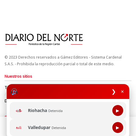
© 2023 Derechos reservados a Gámez Editores - Sistema Cardenal
S.A.S. - Prohibida la reproducción parcial o total de este medio.
Nuestros sitios
Términos y Condiciones
Derechos de Autor y Propiedad Intelectual
❯
×
Política de uso de cookies
Política de Tratamiento de Datos
Directrices Editoriales
Riohacha
▶
Detenida
Síguenos
Esta página web usa cookie para mejorar tu experiencia de
Valledupar
▶
Detenida
navegación, al continuar aceptas nuestra política de uso de