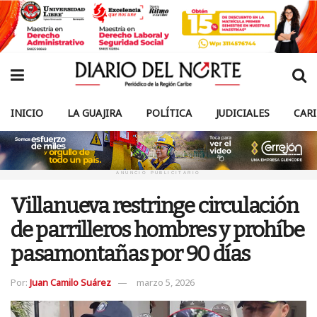
INICIO
LA GUAJIRA
POLÍTICA
JUDICIALES
CAR
ANUNCIO PUBLICITARIO
Villanueva restringe circulación
de parrilleros hombres y prohíbe
pasamontañas por 90 días
Por:
Juan Camilo Suárez
marzo 5, 2026