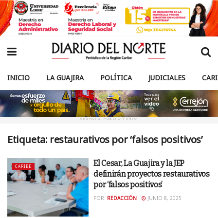
INICIO
LA GUAJIRA
POLÍTICA
JUDICIALES
CAR
ANUNCIO PUBLICITARIO
Etiqueta:
restaurativos por ‘falsos positivos’
El Cesar, La Guajira y la JEP
CARIBE
definirán proyectos restaurativos
por ‘falsos positivos’
POR:
REDACCIÓN
JUNIO 8, 2025