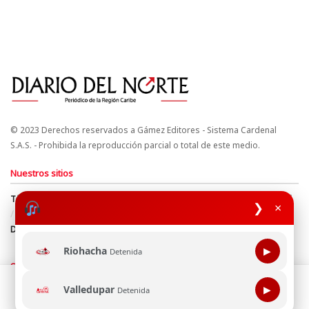
© 2023 Derechos reservados a Gámez Editores - Sistema Cardenal
S.A.S. - Prohibida la reproducción parcial o total de este medio.
Nuestros sitios
Términos y Condiciones
Derechos de Autor y Propiedad Intelectual
❯
×
Política de uso de cookies
Política de Tratamiento de Datos
Directrices Editoriales
Riohacha
▶
Detenida
Síguenos
Esta página web usa cookie para mejorar tu experiencia de
Valledupar
▶
Detenida
navegación, al continuar aceptas nuestra política de uso de