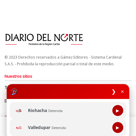
© 2023 Derechos reservados a Gámez Editores - Sistema Cardenal
S.A.S. - Prohibida la reproducción parcial o total de este medio.
Nuestros sitios
Términos y Condiciones
Derechos de Autor y Propiedad Intelectual
❯
×
Política de uso de cookies
Política de Tratamiento de Datos
Directrices Editoriales
Riohacha
▶
Detenida
Síguenos
Esta página web usa cookie para mejorar tu experiencia de
Valledupar
▶
Detenida
navegación, al continuar aceptas nuestra política de uso de