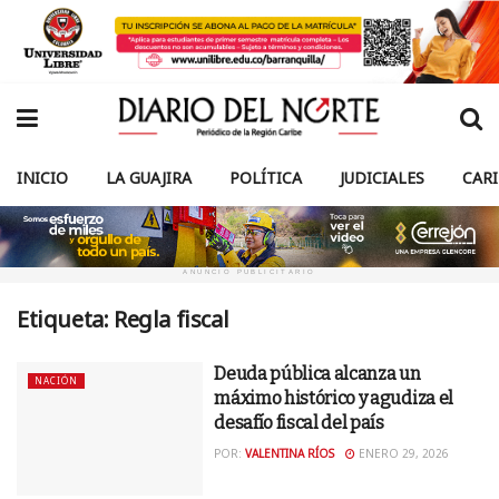
INICIO
LA GUAJIRA
POLÍTICA
JUDICIALES
CAR
ANUNCIO PUBLICITARIO
Etiqueta:
Regla fiscal
Deuda pública alcanza un
NACIÓN
máximo histórico y agudiza el
desafío fiscal del país
POR:
VALENTINA RÍOS
ENERO 29, 2026