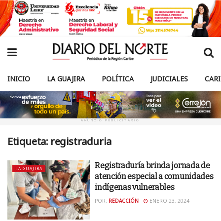
INICIO
LA GUAJIRA
POLÍTICA
JUDICIALES
CAR
ANUNCIO PUBLICITARIO
Etiqueta:
registraduria
Registraduría brinda jornada de
LA GUAJIRA
atención especial a comunidades
indígenas vulnerables
POR:
REDACCIÓN
ENERO 23, 2024