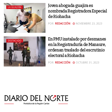
Joven abogada guajira es
LA GUAJIRA
nombrada Registradora Especial
de Riohacha
POR:
REDACCIÓN
NOVIEMBRE 23, 2023
En PMU instalado por desmanes
DESTACADO
en la Registraduría de Manaure,
ordenan traslado del escrutinio
electoral a Riohacha
POR:
REDACCIÓN
OCTUBRE 31, 2023