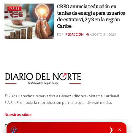
CREG anuncia reducción en
CARIBE
tarifas de energía para usuarios
de estratos 1, 2 y 3 en la región
Caribe
POR:
REDACCIÓN
AGOSTO 31, 2024
© 2023 Derechos reservados a Gámez Editores - Sistema Cardenal
S.A.S. - Prohibida la reproducción parcial o total de este medio.
Nuestros sitios
Términos y Condiciones
Derechos de Autor y Propiedad Intelectual
❯
×
Política de uso de cookies
Política de Tratamiento de Datos