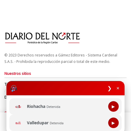
© 2023 Derechos reservados a Gámez Editores - Sistema Cardenal
S.A.S. - Prohibida la reproducción parcial o total de este medio.
Nuestros sitios
Términos y Condiciones
Derechos de Autor y Propiedad Intelectual
❯
×
Política de uso de cookies
Política de Tratamiento de Datos
Directrices Editoriales
Riohacha
▶
Detenida
Síguenos
Esta página web usa cookie para mejorar tu experiencia de
Valledupar
▶
Detenida
navegación, al continuar aceptas nuestra política de uso de