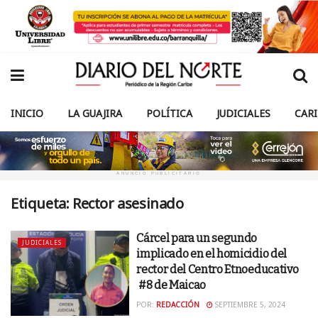
INICIO
LA GUAJIRA
POLÍTICA
JUDICIALES
CAR
ANUNCIO PUBLICITARIO
Etiqueta:
Rector asesinado
Cárcel para un segundo
JUDICIALES
implicado en el homicidio del
rector del Centro Etnoeducativo
#8 de Maicao
POR:
REDACCIÓN
SEPTIEMBRE 5, 2024