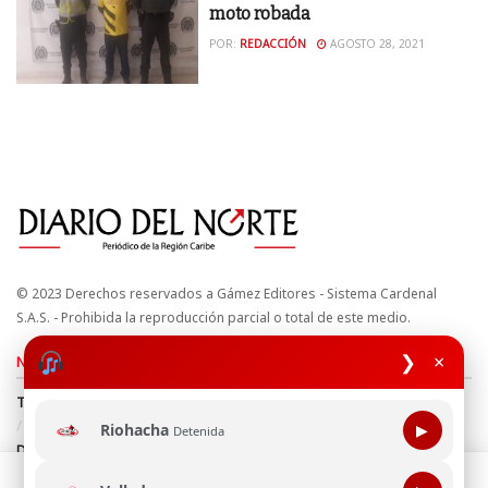
moto robada
POR:
REDACCIÓN
AGOSTO 28, 2021
© 2023 Derechos reservados a Gámez Editores - Sistema Cardenal
S.A.S. - Prohibida la reproducción parcial o total de este medio.
❯
×
Nuestros sitios
Términos y Condiciones
Derechos de Autor y Propiedad Intelectual
Política de uso de cookies
Política de Tratamiento de Datos
Riohacha
▶
Detenida
Directrices Editoriales
Esta página web usa cookie para mejorar tu experiencia de