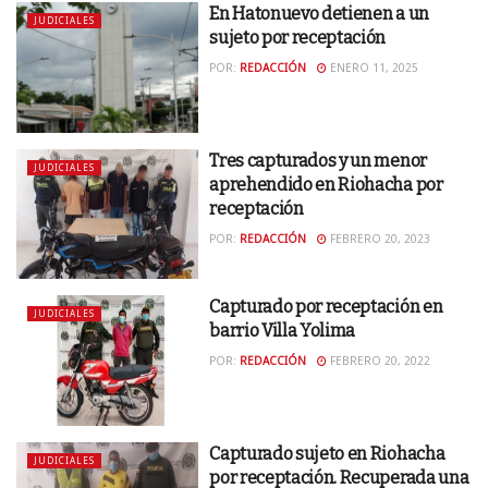
En Hatonuevo detienen a un
JUDICIALES
sujeto por receptación
POR:
REDACCIÓN
ENERO 11, 2025
Tres capturados y un menor
JUDICIALES
aprehendido en Riohacha por
receptación
POR:
REDACCIÓN
FEBRERO 20, 2023
Capturado por receptación en
JUDICIALES
barrio Villa Yolima
POR:
REDACCIÓN
FEBRERO 20, 2022
Capturado sujeto en Riohacha
JUDICIALES
por receptación. Recuperada una