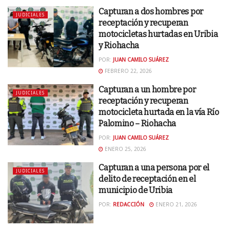
Capturan a dos hombres por
JUDICIALES
receptación y recuperan
motocicletas hurtadas en Uribia
y Riohacha
POR:
JUAN CAMILO SUÁREZ
FEBRERO 22, 2026
Capturan a un hombre por
JUDICIALES
receptación y recuperan
motocicleta hurtada en la vía Río
Palomino – Riohacha
POR:
JUAN CAMILO SUÁREZ
ENERO 25, 2026
Capturan a una persona por el
JUDICIALES
delito de receptación en el
municipio de Uribia
POR:
REDACCIÓN
ENERO 21, 2026