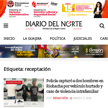
INICIO
LA GUAJIRA
POLÍTICA
JUDICIALES
CAR
ANUNCIO PUBLICITARIO
Etiqueta:
receptación
Policía capturó a dos hombres en
JUDICIALES
Riohacha por vehículo hurtado y
caso de violencia intrafamiliar
POR:
REDACCIÓN
MARZO 3, 2026