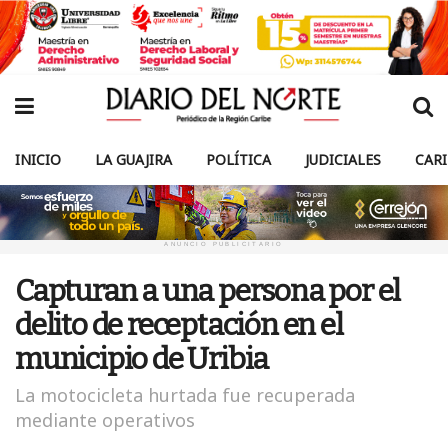
INICIO
LA GUAJIRA
POLÍTICA
JUDICIALES
CAR
ANUNCIO PUBLICITARIO
Capturan a una persona por el
delito de receptación en el
municipio de Uribia
La motocicleta hurtada fue recuperada
mediante operativos