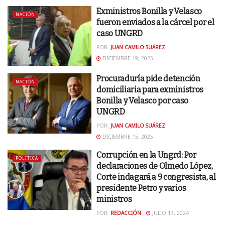
Exministros Bonilla y Velasco
NACIÓN
fueron enviados a la cárcel por el
caso UNGRD
POR:
JUAN CAMILO SUÁREZ
DICIEMBRE 19, 2025
Procuraduría pide detención
NACIÓN
domiciliaria para exministros
Bonilla y Velasco por caso
UNGRD
POR:
JUAN CAMILO SUÁREZ
DICIEMBRE 15, 2025
Corrupción en la Ungrd: Por
POLÍTICA
declaraciones de Olmedo López,
Corte indagará a 9 congresista, al
presidente Petro y varios
ministros
POR:
REDACCIÓN
JULIO 17, 2024