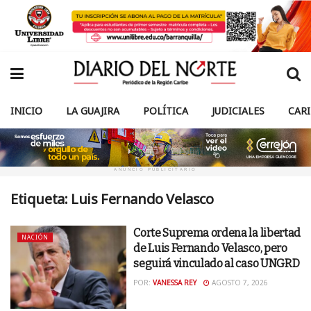
INICIO
LA GUAJIRA
POLÍTICA
JUDICIALES
CAR
ANUNCIO PUBLICITARIO
Etiqueta:
Luis Fernando Velasco
Corte Suprema ordena la libertad
NACIÓN
de Luis Fernando Velasco, pero
seguirá vinculado al caso UNGRD
POR:
VANESSA REY
AGOSTO 7, 2026