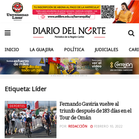
INICIO
LA GUAJIRA
POLÍTICA
JUDICIALES
CAR
ANUNCIO PUBLICITARIO
Etiqueta:
Líder
Fernando Gaviria vuelve al
DEPORTES
triunfo después de 183 días en el
Tour de Omán
POR:
REDACCIÓN
FEBRERO 10, 2022