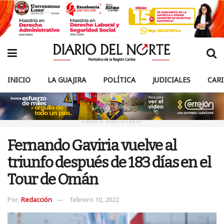
INICIO
LA GUAJIRA
POLÍTICA
JUDICIALES
CAR
ANUNCIO PUBLICITARIO
Fernando Gaviria vuelve al
triunfo después de 183 días en el
Tour de Omán
Por:
Redacción
febrero 10, 2022