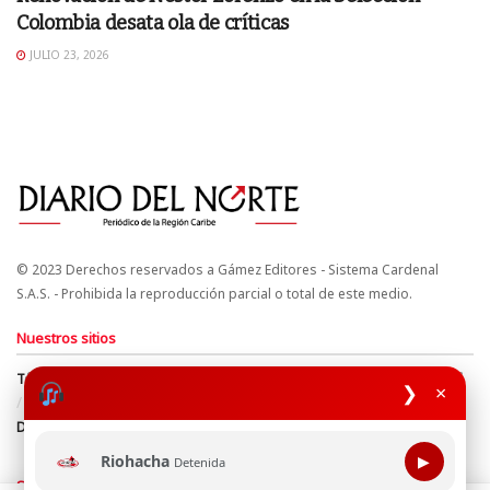
Colombia desata ola de críticas
JULIO 23, 2026
© 2023 Derechos reservados a Gámez Editores - Sistema Cardenal
S.A.S. - Prohibida la reproducción parcial o total de este medio.
Nuestros sitios
Términos y Condiciones
Derechos de Autor y Propiedad Intelectual
❯
×
Política de uso de cookies
Política de Tratamiento de Datos
Directrices Editoriales
Riohacha
▶
Detenida
Síguenos