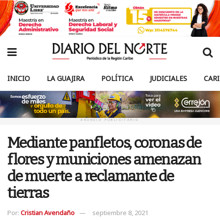
INICIO
LA GUAJIRA
POLÍTICA
JUDICIALES
CAR
ANUNCIO PUBLICITARIO
Mediante panfletos, coronas de
flores y municiones amenazan
de muerte a reclamante de
tierras
Por:
Cristian Avendaño
septiembre 8, 2021