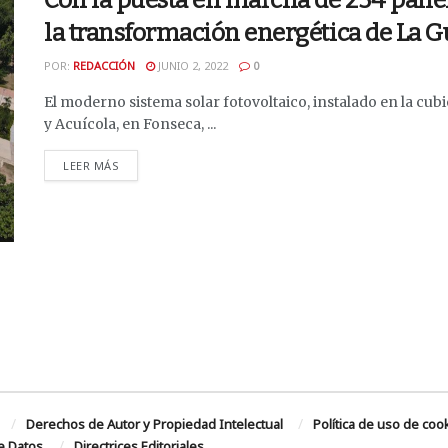
Con la puesta en marcha de 234 panele
la transformación energética de La G
POR:
REDACCIÓN
JUNIO 2, 2022
0
El moderno sistema solar fotovoltaico, instalado en la cub
y Acuícola, en Fonseca, ...
DETAILS
LEER MÁS
Derechos de Autor y Propiedad Intelectual
Política de uso de coo
de Datos
Directrices Editoriales