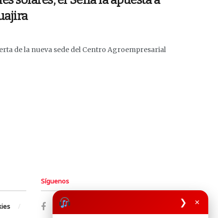
s solares, el Sena la apuesta a
uajira
ierta de la nueva sede del Centro Agroempresarial
Síguenos
❯
×
kies