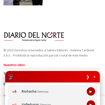
© 2023 Derechos reservados a Gámez Editores - Sistema Cardenal
S.A.S. - Prohibida la reproducción parcial o total de este medio.
Nuestros sitios
Términos y Condiciones
Derechos de Autor y Propiedad Intelectual
❯
×
Política de uso de cookies
Política de Tratamiento de Datos
Directrices Editoriales
Riohacha
▶
Detenida
Síguenos
Esta página web usa cookie para mejorar tu experiencia de
Valledupar
▶
Detenida